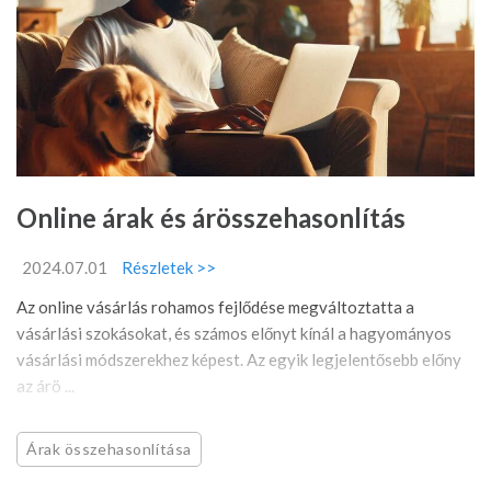
Online árak és árösszehasonlítás
2024.07.01
Részletek >>
Az online vásárlás rohamos fejlődése megváltoztatta a
vásárlási szokásokat, és számos előnyt kínál a hagyományos
vásárlási módszerekhez képest. Az egyik legjelentősebb előny
az árö ...
Árak összehasonlítása