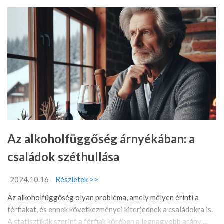
Az alkoholfüggőség árnyékában: a
családok széthullása
2024.10.16
Részletek >>
Az alkoholfüggőség olyan probléma, amely mélyen érinti a
férfiakat, és ennek következményei kiterjednek a családokra is.
A statisztikák szerint a férfiak körében a legnagyobb arány ...