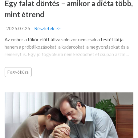
Egy falat döntés – amikor a diéta több,
mint étrend
2025.07.25
Részletek >>
Az ember a tükör előtt állva sokszor nem csak a testét látja –
hanem a próbálkozásokat, a kudarcokat, a megvonásokat és a
reményt is. Egy jó fogyókúra nem kezdődhet el csupán azzal ...
Fogyókúra