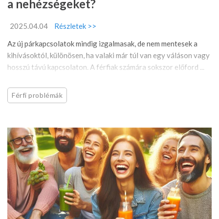
a nehézségeket?
2025.04.04
Részletek >>
Az új párkapcsolatok mindig izgalmasak, de nem mentesek a
kihívásoktól, különösen, ha valaki már túl van egy váláson vagy
hosszú távú kapcsolaton. A férfiak számára sokszor előford ...
Férfi problémák