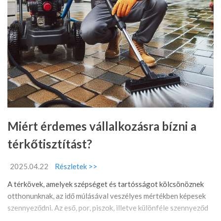
Miért érdemes vállalkozásra bízni a
térkőtisztítást?
2025.04.22
Részletek >>
A térkövek, amelyek szépséget és tartósságot kölcsönöznek
otthonunknak, az idő múlásával veszélyes mértékben képesek
szennyeződni. Az eső, por, piszok, illetve különféle szennyeződ
...