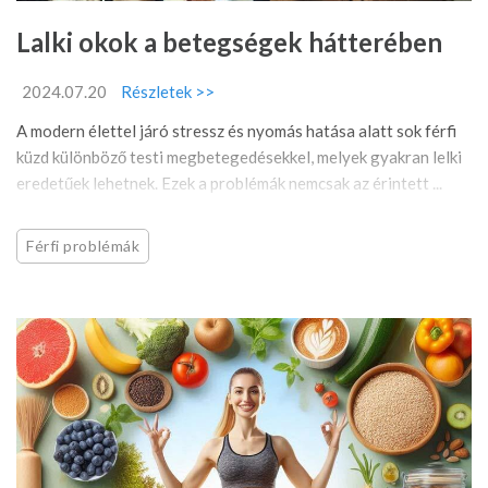
Lalki okok a betegségek hátterében
2024.07.20
Részletek >>
A modern élettel járó stressz és nyomás hatása alatt sok férfi
küzd különböző testi megbetegedésekkel, melyek gyakran lelki
eredetűek lehetnek. Ezek a problémák nemcsak az érintett ...
Férfi problémák