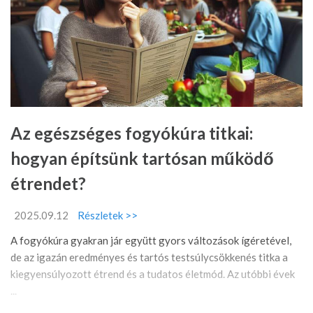
Az egészséges fogyókúra titkai:
hogyan építsünk tartósan működő
étrendet?
2025.09.12
Részletek >>
A fogyókúra gyakran jár együtt gyors változások ígéretével,
de az igazán eredményes és tartós testsúlycsökkenés titka a
kiegyensúlyozott étrend és a tudatos életmód. Az utóbbi évek
...