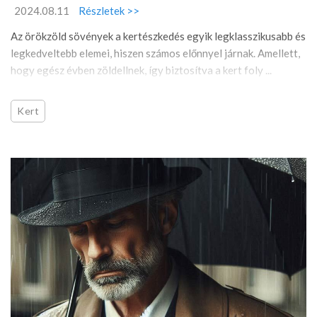
2024.08.11
Részletek >>
Az örökzöld sövények a kertészkedés egyik legklasszikusabb és
legkedveltebb elemei, hiszen számos előnnyel járnak. Amellett,
hogy egész évben zöldellnek, így biztosítva a kert foly ...
Kert