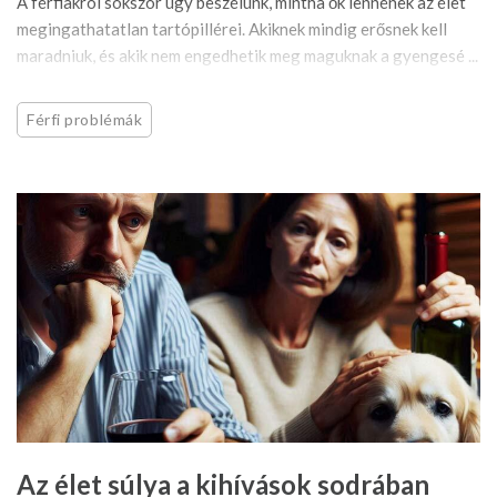
A férfiakról sokszor úgy beszélünk, mintha ők lennének az élet
megingathatatlan tartópillérei. Akiknek mindig erősnek kell
maradniuk, és akik nem engedhetik meg maguknak a gyengesé ...
Férfi problémák
Az élet súlya a kihívások sodrában