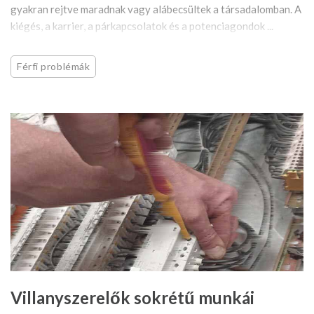
gyakran rejtve maradnak vagy alábecsültek a társadalomban. A
kiégés, a karrier, a párkapcsolatok és a potenciagondok ...
Férfi problémák
Villanyszerelők sokrétű munkái