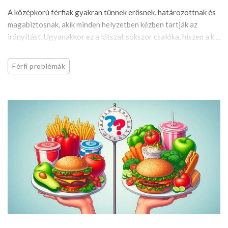
A középkorú férfiak gyakran tűnnek erősnek, határozottnak és
magabiztosnak, akik minden helyzetben kézben tartják az
irányítást. Ugyanakkor ez a látszat sokszor csalóka, hiszen a k ...
Férfi problémák