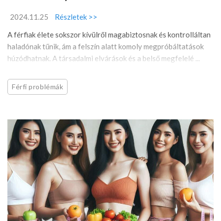
2024.11.25
Részletek >>
A férfiak élete sokszor kívülről magabiztosnak és kontrolláltan
haladónak tűnik, ám a felszín alatt komoly megpróbáltatások
húzódhatnak. A társadalmi elvárások és a belső megfelelé ...
Férfi problémák