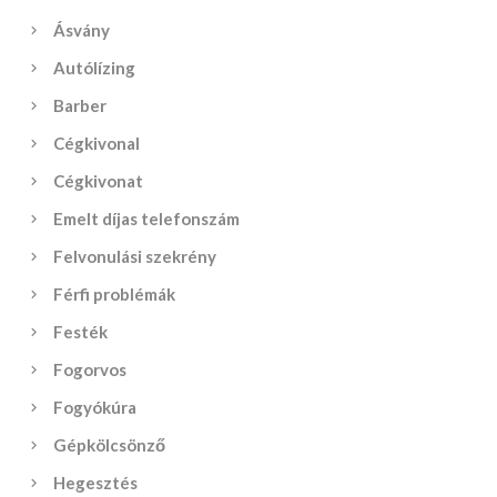
Ásvány
Autólízing
Barber
Cégkivonal
Cégkivonat
Emelt díjas telefonszám
Felvonulási szekrény
Férfi problémák
Festék
Fogorvos
Fogyókúra
Gépkölcsönző
Hegesztés