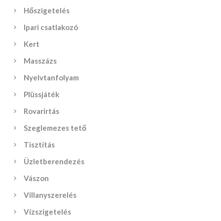
Hőszigetelés
Ipari csatlakozó
Kert
Masszázs
Nyelvtanfolyam
Plüssjáték
Rovarirtás
Szeglemezes tető
Tisztítás
Üzletberendezés
Vászon
Villanyszerelés
Vízszigetelés