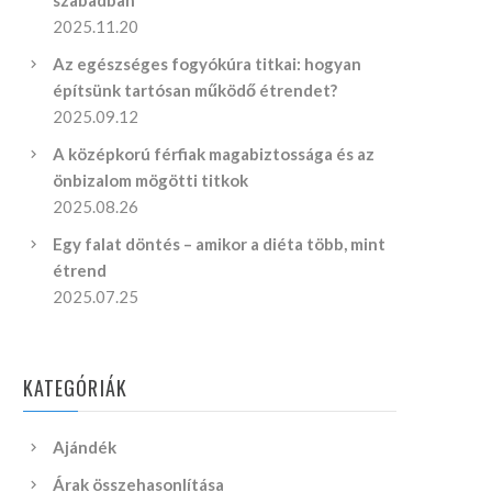
szabadban
2025.11.20
Az egészséges fogyókúra titkai: hogyan
építsünk tartósan működő étrendet?
2025.09.12
A középkorú férfiak magabiztossága és az
önbizalom mögötti titkok
2025.08.26
Egy falat döntés – amikor a diéta több, mint
étrend
2025.07.25
KATEGÓRIÁK
Ajándék
Árak összehasonlítása