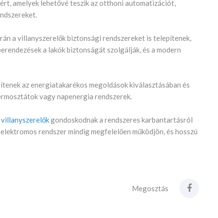
éért, amelyek lehetővé teszik az otthoni automatizációt,
rendszereket.
rán a villanyszerelők biztonsági rendszereket is telepítenek,
berendezések a lakók biztonságát szolgálják, és a modern
gítenek az energiatakarékos megoldások kiválasztásában és
 termosztátok vagy napenergia rendszerek.
 villanyszerelők
gondoskodnak a rendszeres karbantartásról
az elektromos rendszer mindig megfelelően működjön, és hosszú
Megosztás