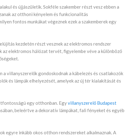
alakul és újjászületik. Sokféle szakember részt vesz ebben a
szanak az otthoni kényelem és funkcionalitás
milyen fontos munkákat végeznek ezek a szakemberek egy
felújítás kezdetén részt vesznek az elektromos rendszer
ik az elektromos hálózat tervét, figyelembe véve a különböző
tőségeket.
rán a villanyszerelők gondoskodnak a kábelezés és csatlakozók
olók és lámpák elhelyezését, amelyek az új tér kialakítását és
 létfontosságú egy otthonban. Egy
villanyszerelő Budapest
tásában, beleértve a dekoratív lámpákat, fali fényeket és egyéb
sok egyre inkább okos otthon rendszereket alkalmaznak. A