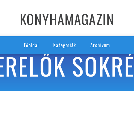
KONYHAMAGAZIN
Főoldal
Kategóriák
Archivum
ERELŐK SOKR