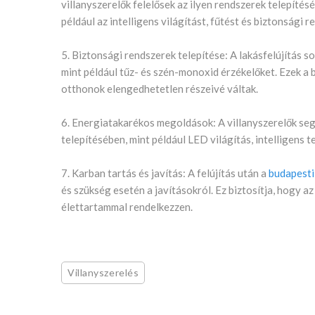
villanyszerelők felelősek az ilyen rendszerek telepítés
például az intelligens világítást, fűtést és biztonsági 
5. Biztonsági rendszerek telepítése: A lakásfelújítás so
mint például tűz- és szén-monoxid érzékelőket. Ezek a 
otthonok elengedhetetlen részeivé váltak.
6. Energiatakarékos megoldások: A villanyszerelők se
telepítésében, mint például LED világítás, intelligens
7. Karban tartás és javítás: A felújítás után a
budapesti
és szükség esetén a javításokról. Ez biztosítja, hogy 
élettartammal rendelkezzen.
Villanyszerelés