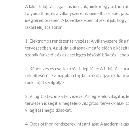
A lakásfelújítás izgalmas időszak, amikor egy otthon át
folyamatban, és a villanyszerelők kiemelt szerepet ját
megteremtésében. A következőkben áttekintjük, hogy 
lakásfelújítás során.
1. Elektromos rendszer tervezése: A villanyszerelők a 
tervezésében. Az új kialakításnak megfelelően elkészít
szobák funkcióit és az esetleges későbbi bővítési lehe
2. Kábelezés és csatlakozók telepítése: A felújítás so
telepítéséről. Ez magában foglalja az új aljzatok, kapcs
funkcióját szolgálják.
3. Világítástechnika tervezése: A megfelelő világítás
területén is segít a megfelelő világítási tervek kialakí
világítási megoldásokat.
4. Okos otthon rendszerek integrálása: A modern laká