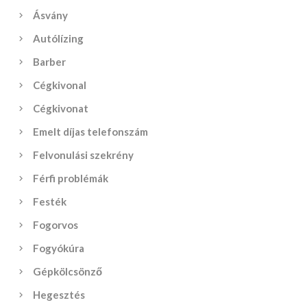
Ásvány
Autólízing
Barber
Cégkivonal
Cégkivonat
Emelt díjas telefonszám
Felvonulási szekrény
Férfi problémák
Festék
Fogorvos
Fogyókúra
Gépkölcsönző
Hegesztés