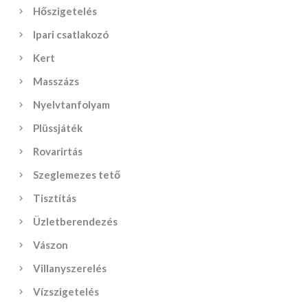
Hőszigetelés
Ipari csatlakozó
Kert
Masszázs
Nyelvtanfolyam
Plüssjáték
Rovarirtás
Szeglemezes tető
Tisztítás
Üzletberendezés
Vászon
Villanyszerelés
Vízszigetelés